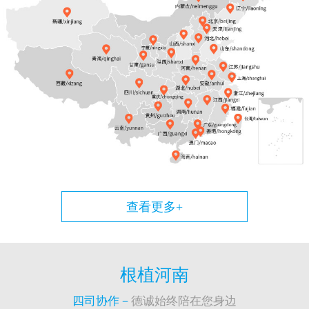
查看更多+
根植河南
四司协作－
德诚始终陪在您身边