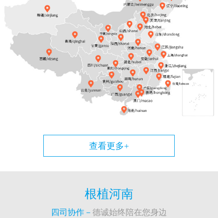
查看更多+
根植河南
四司协作－
德诚始终陪在您身边