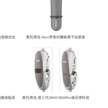
梯的智能仿生
奥托博克-Skeo带密封圈银离子硅胶套
性屈膝保险高
奥托博克-第三代3R60/3R60Pro液压弹性屈
膝保险膝关