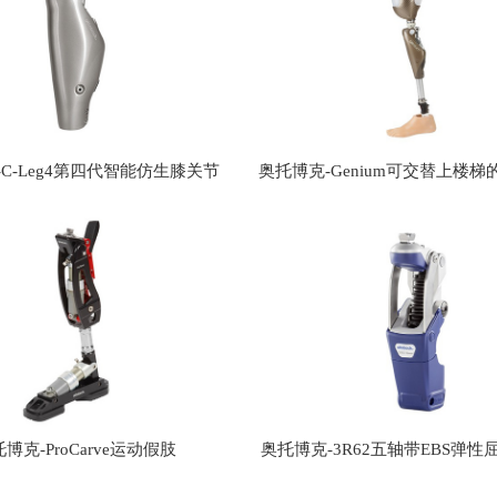
C-Leg4第四代智能仿生膝关节
奥托博克-Genium可交替上楼
膝关节
博克-ProCarve运动假肢
奥托博克-3R62五轴带EBS弹
性能膝关节