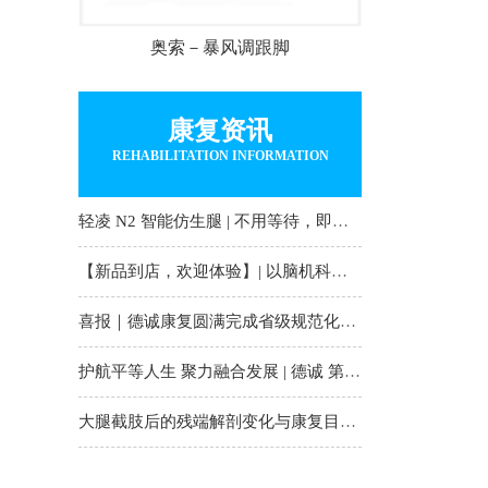
奥索－暴风调跟脚
康复资讯
REHABILITATION INFORMATION
轻凌 N2 智能仿生腿 | 不用等待，即刻重塑行走自
【新品到店，欢迎体验】| 以脑机科技，再造一双
喜报｜德诚康复圆满完成省级规范化培训并持证
护航平等人生 聚力融合发展 | 德诚 第36次全国助
大腿截肢后的残端解剖变化与康复目标｜德诚康