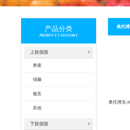
奥托博
产品分类
PRODUCT CATEGORY
上肢假肢
奥索
强脑
傲意
奥托博克-H
其他
下肢假肢