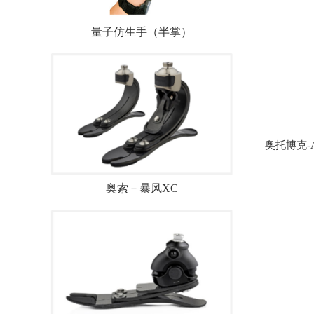
量子仿生手（半掌）
奥托博克-Ae
奥索－暴风XC