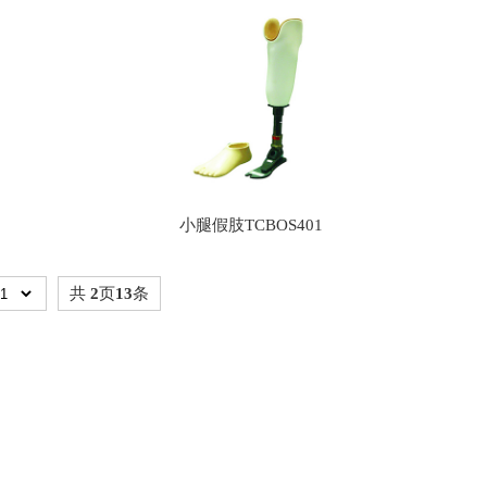
小腿假肢TCBOS401
共
2
页
13
条