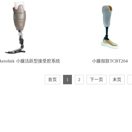
roli
nk 小腿活跃型接受腔系统
小腿假肢TCBT204
首页
1
2
下一页
末页