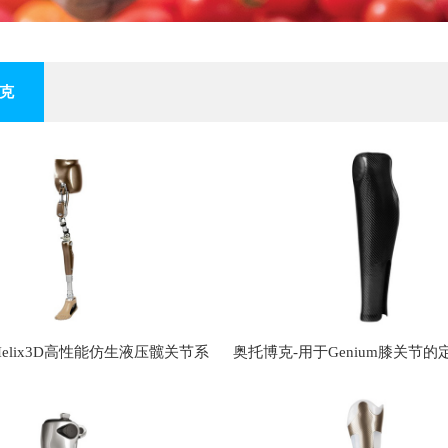
克
elix3D高性能仿生液压髋关节系
奥托博克-用于Genium膝关节
统
护装置