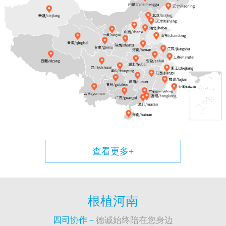
查看更多+
根植河南
四司协作－
德诚始终陪在您身边