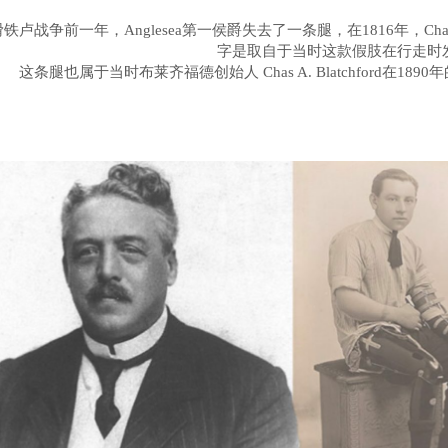
铁卢战争前一年，Anglesea第一侯爵失去了一条腿，在1816年，Chas A. B
字是取自于当时这款假肢在行走时
这条腿也属于当时布莱齐福德创始人 Chas A. Blatchford在