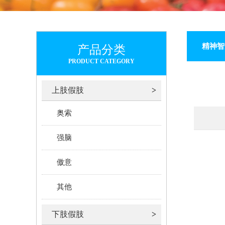
精神智
产品分类
PRODUCT CATEGORY
上肢假肢
奥索
强脑
傲意
其他
下肢假肢