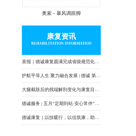
奥索－暴风调跟脚
康复资讯
REHABILITATION INFORMATION
喜报｜德诚康复圆满完成省级规范化培训并持证
护航平等人生 聚力融合发展 | 德诚 第36次全国助
大腿截肢后的残端解剖变化与康复目标｜德诚康
德诚服务 | 五月“定期到站·安心常伴”月护计划
德诚康复｜以技暖行，以信筑康，助每一位伙伴