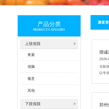
康复资
产品分类
PRODUCT CATEGORY
上肢假肢
德诚
奥索
2026-
强脑
当肢
以专
傲意
其他
下肢假肢
郑州