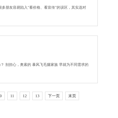
很多朋友容易陷入“看价格、看宣传”的误区，其实选对
 别担心，奥索的 暴风飞毛腿家族 早就为不同需求的
0
11
12
13
下一页
末页