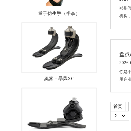
郑州
量子仿生手（半掌）
机构
盘点
2026-
你是
奥索－暴风XC
用户
首页