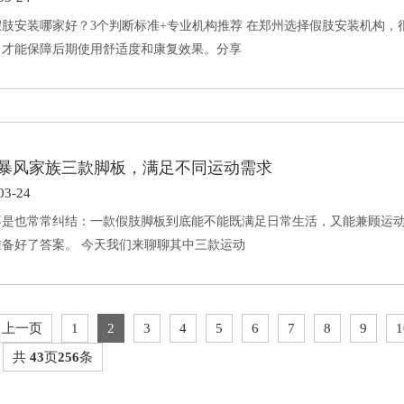
假肢安装哪家好？3个判断标准+专业机构推荐 在郑州选择假肢安装机构，
，才能保障后期使用舒适度和康复效果。分享
暴风家族三款脚板，满足不同运动需求
03-24
不是也常常纠结：一款假肢脚板到底能不能既满足日常生活，又能兼顾运动？
准备好了答案。 今天我们来聊聊其中三款运动
上一页
1
2
3
4
5
6
7
8
9
1
共
43
页
256
条