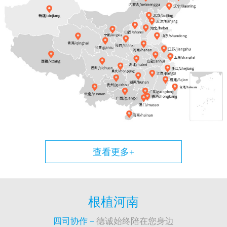
查看更多+
根植河南
四司协作－
德诚始终陪在您身边